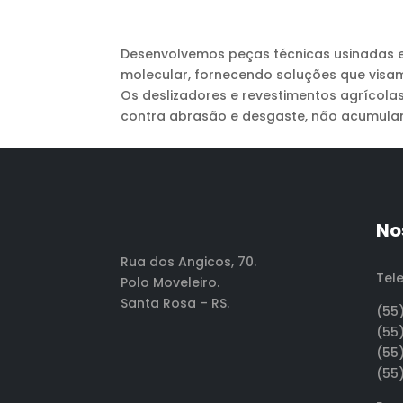
Desenvolvemos peças técnicas usinadas em
molecular, fornecendo soluções que visa
Os deslizadores e revestimentos agrícola
contra abrasão e desgaste, não acumula
No
Rua dos Angicos, 70.
Tel
Polo Moveleiro.
Santa Rosa – RS.
(55
(55
(55
(55