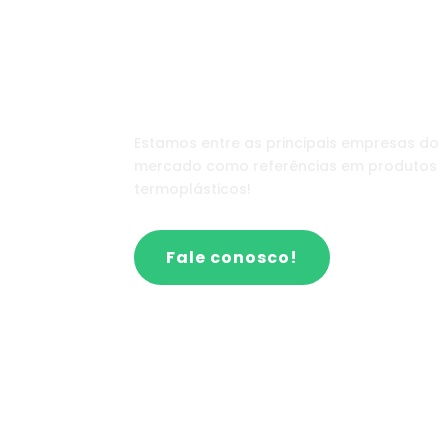
Estamos entre as principais empresas do
mercado como referências em produtos
termoplásticos!
Fale conosco!