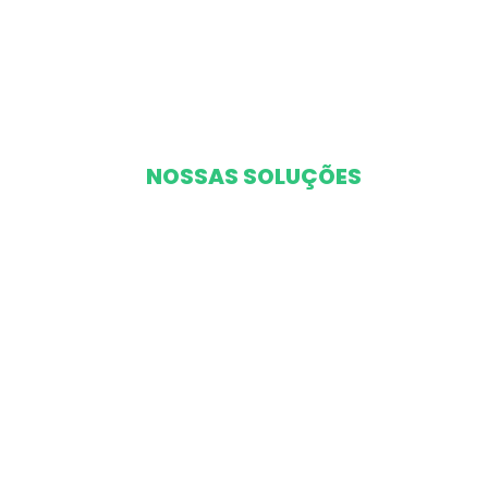
Quem s
NOSSAS SOLUÇÕES
Soluções
qualidade
excelênci