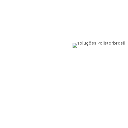
omos
Soluções
Segmentos
Contato
Trabalhe C
 com
 e
a