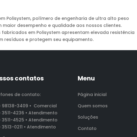
 Polisystem, polímero de engenharia de ultra alto peso
m maior desempenho e qualidade aos nossos clientes.
s fabricados em Polisystem apresentam elevada resistência
m resíduos e protegem seu equipamento.
ssos contatos
Menu
efones de contato:
Página inicial
) 98138-3409 •
Comercial
Quem somos
) 3511-4236 • Atendimento
Soluções
) 3511-4525 • Atendimento
) 3513-0211 • Atendimento
Contato