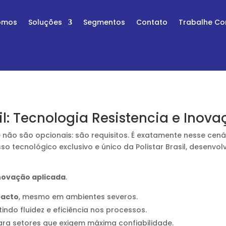
omos
Soluções
Segmentos
Contato
Trabalhe C
sil: Tecnologia Resistencia e Ino
 não são opcionais: são requisitos. É exatamente nesse cená
so tecnológico exclusivo e único da Polistar Brasil, desenv
inovação aplicada
.
pacto
, mesmo em ambientes severos.
tindo fluidez e eficiência nos processos.
para setores que exigem máxima confiabilidade.