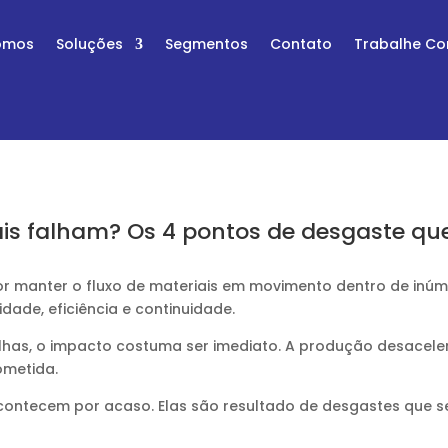
omos
Soluções
Segmentos
Contato
Trabalhe C
riais falham? Os 4 pontos de desgaste 
 por manter o fluxo de materiais em movimento dentro de in
ade, eficiência e continuidade.
has, o impacto costuma ser imediato. A produção desacel
ometida.
acontecem por acaso. Elas são resultado de desgastes que