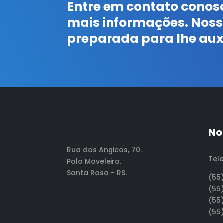
Entre em contato conos
mais informações. Noss
preparada para lhe auxi
No
Rua dos Angicos, 70.
Tel
Polo Moveleiro.
Santa Rosa – RS.
(55
(55
(55
(55