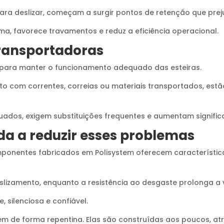
ara deslizar, começam a surgir pontos de retenção que prej
a, favorece travamentos e reduz a eficiência operacional.
transportadoras
para manter o funcionamento adequado das esteiras.
 com correntes, correias ou materiais transportados, estão 
ados, exigem substituições frequentes e aumentam signifi
da a reduzir esses problemas
componentes fabricados em Polisystem oferecem caracterís
eslizamento, enquanto a resistência ao desgaste prolonga a 
 silenciosa e confiável.
em de forma repentina. Elas são construídas aos poucos, 